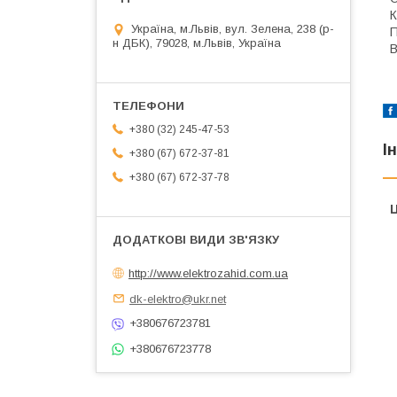
К
Україна, м.Львів, вул. Зелена, 238 (р-
П
н ДБК), 79028, м.Львів, Україна
В
+380 (32) 245-47-53
І
+380 (67) 672-37-81
+380 (67) 672-37-78
Ц
http://www.elektrozahid.com.ua
dk-elektro@ukr.net
+380676723781
+380676723778