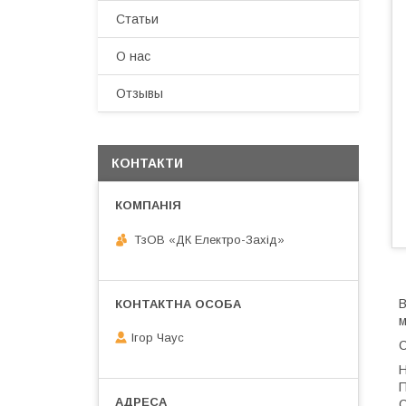
Статьи
О нас
Отзывы
КОНТАКТИ
ТзОВ «ДК Електро-Захід»
В
м
Ігор Чаус
С
Н
П
О