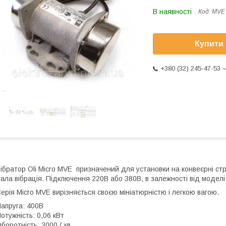
В наявності
Код:
MVE 
Купити
+380 (32) 245-47-53
ібратор Oli Micro MVE призначений для установки на конвеєрні стрі
ала вібрація. Підключення 220В або 380В, в залежності від моделі
ерія Micro MVE вирізняється своєю мініатюрністю і легкою вагою.
апруга: 400В
отужність: 0,06 кВт
боротність: 3000 / хв