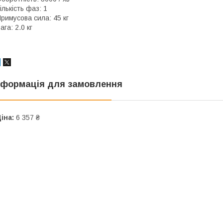
ількість фаз: 1
римусова сила: 45 кг
ага: 2.0 кг
нформація для замовлення
іна:
6 357 ₴