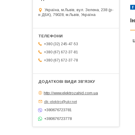
Україна, м.Львів, вул. Зелена, 238 (р-
н ДБК), 79028, м.Львів, Україна
І
Ц
+380 (32) 245-47-53
+380 (67) 672-37-81
+380 (67) 672-37-78
http://www.elektrozahid.com.ua
dk-elektro@ukr.net
+380676723781
+380676723778