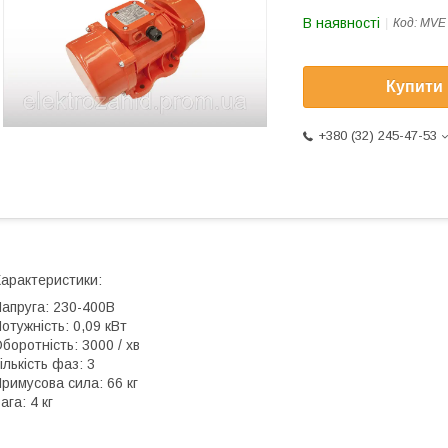
В наявності
Код:
MVE 
Купити
+380 (32) 245-47-53
арактеристики:
апруга: 230-400В
отужність: 0,09 кВт
боротність: 3000 / хв
ількість фаз: 3
римусова сила: 66 кг
ага: 4 кг