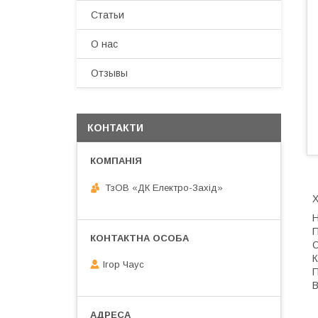
Статьи
О нас
Отзывы
КОНТАКТИ
ТзОВ «ДК Електро-Захід»
Х
Н
П
О
К
Ігор Чаус
П
В