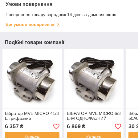
Умови повернення
Повернення товару впродовж 14 днів за домовленістю
Всі умови повернення
Подібні товари компанії
Вібратор MVE MICRO 41/3
ВІБРАТОР MVE MICRO 6/3
Вібр
E трифазний
E-M ОДНОФАЗНИЙ
50A
6 357
6 869
30 
₴
₴
Купити
Купити