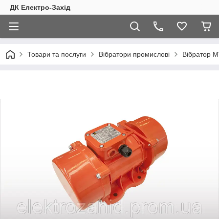
ДК Електро-Захід
Товари та послуги
Вібратори промислові
Вібратор M